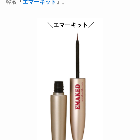
容液
『
エマーキット
』
。